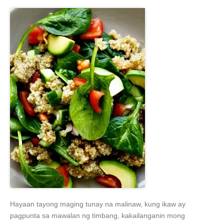
Hayaan tayong maging tunay na malinaw, kung ikaw ay
pagpunta sa mawalan ng timbang, kakailanganin mong