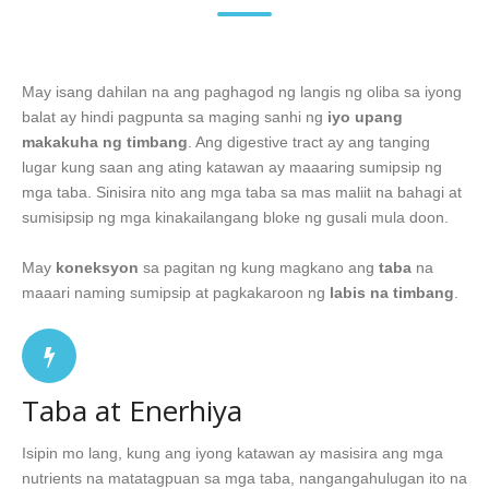
May isang dahilan na ang paghagod ng langis ng oliba sa iyong
balat ay hindi pagpunta sa maging sanhi ng
iyo upang
makakuha ng timbang
. Ang digestive tract ay ang tanging
lugar kung saan ang ating katawan ay maaaring sumipsip ng
mga taba. Sinisira nito ang mga taba sa mas maliit na bahagi at
sumisipsip ng mga kinakailangang bloke ng gusali mula doon.
May
koneksyon
sa pagitan ng kung magkano ang
taba
na
maaari naming sumipsip at pagkakaroon ng
labis na timbang
.
Taba at Enerhiya
Isipin mo lang, kung ang iyong katawan ay masisira ang mga
nutrients na matatagpuan sa mga taba, nangangahulugan ito na