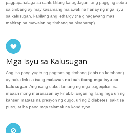
pagpapahalaga sa sarili. Bilang karagdagan, ang pagiging sobra
sa timbang ay may kasamang malawak na hanay ng mga isyu
sa kalusugan, kabilang ang lethargy (na ginagawang mas
mahirap na mawalan ng timbang sa hinaharap).
Mga Isyu sa Kalusugan
Ang isa pang yugto ng pagtaas ng timbang (labis na katabaan)
ay naka link sa isang
malawak na iba't ibang mga isyu sa
kalusugan
. Ang isang dakot lamang ng mga pagpipilian na
maaari mong maranasan ay kinabibilangan ng ilang mga uri ng
kanser, mataas na presyon ng dugo, uri ng 2 diabetes, sakit sa
puso, at iba pang mga talamak na kondisyon.