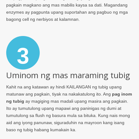
pagkain magkano ang mas mabilis kaysa sa dati. Magandang
enzymes ay pagpunta upang suportahan ang pagbuo ng mga
bagong cell ng nerbiyos at kalamnan.
3
Uminom ng mas maraming tubig
Kahit na ang katawan ay hindi KAILANGAN ng tubig upang
matunaw ang pagkain, tiyak na nakakatulong ito. Ang
pag inom
ng tubig
ay magiging mas madali upang masira ang pagkain.
Ito ay tumutulong upang mapawi ang paninigas ng dumi at
tumutulong sa flush ng basura mula sa bituka. Kung nais mong
aid ang iyong panunaw, siguraduhin na mayroon kang isang
baso ng tubig habang kumakain ka.