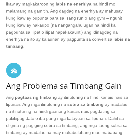
ikaw ay magkakaroon ng
labis na enerhiya
na hindi mo
malamang na gamitin. Ang dagdag na enerhiya ay mahusay
kung ikaw ay pupunta para sa isang run o ang gym – ngunit
kung ikaw ay nakaupo (na nangangahulugan na hindi ka
pagpunta sa ilipat o ilipat napakakaunti) ang idinagdag na
enerhiya na ito ay kalaunan ay pagpunta sa convert sa
labis na
timbang
.
Ang Problema sa Timbang Gain
Ang
pagtaas ng timbang
ay itinuturing na hindi kanais nais sa
lipunan. Ang mga itinuturing na
sobra sa timbang
ay madalas
na itinuturing na hindi gaanong kanais nais pagdating sa
pakikipag date o iba pang mga katayuan sa lipunan. Dahil sa
stigma ng pagiging sobra sa timbang, ang mga taong sobra sa
timbang ay madalas na may makabuluhang mas mababang