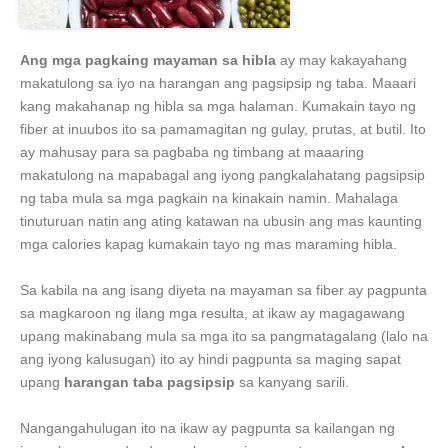
Ang mga pagkaing mayaman sa hibla
ay may kakayahang
makatulong sa iyo na harangan ang pagsipsip ng taba. Maaari
kang makahanap ng hibla sa mga halaman. Kumakain tayo ng
fiber at inuubos ito sa pamamagitan ng gulay, prutas, at butil. Ito
ay mahusay para sa pagbaba ng timbang at maaaring
makatulong na mapabagal ang iyong pangkalahatang pagsipsip
ng taba mula sa mga pagkain na kinakain namin. Mahalaga
tinuturuan natin ang ating katawan na ubusin ang mas kaunting
mga calories kapag kumakain tayo ng mas maraming hibla.
Sa kabila na ang isang diyeta na mayaman sa fiber ay pagpunta
sa magkaroon ng ilang mga resulta, at ikaw ay magagawang
upang makinabang mula sa mga ito sa pangmatagalang (lalo na
ang iyong kalusugan) ito ay hindi pagpunta sa maging sapat
upang
harangan taba pagsipsip
sa kanyang sarili.
Nangangahulugan ito na ikaw ay pagpunta sa kailangan ng