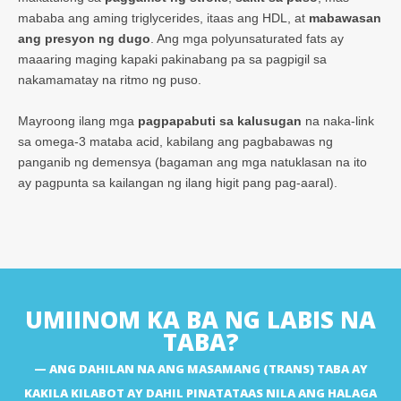
mababa ang aming triglycerides, itaas ang HDL, at
mabawasan
ang presyon ng dugo
. Ang mga polyunsaturated fats ay
maaaring maging kapaki pakinabang pa sa pagpigil sa
nakamamatay na ritmo ng puso.
Mayroong ilang mga
pagpapabuti sa kalusugan
na naka-link
sa omega-3 mataba acid, kabilang ang pagbabawas ng
panganib ng demensya (bagaman ang mga natuklasan na ito
ay pagpunta sa kailangan ng ilang higit pang pag-aaral).
UMIINOM KA BA NG LABIS NA
TABA?
ANG DAHILAN NA ANG MASAMANG (TRANS) TABA AY
KAKILA KILABOT AY DAHIL PINATATAAS NILA ANG HALAGA