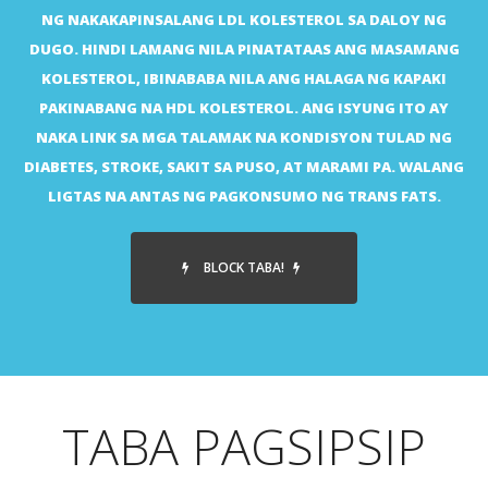
NG NAKAKAPINSALANG LDL KOLESTEROL SA DALOY NG
DUGO. HINDI LAMANG NILA PINATATAAS ANG MASAMANG
KOLESTEROL, IBINABABA NILA ANG HALAGA NG KAPAKI
PAKINABANG NA HDL KOLESTEROL. ANG ISYUNG ITO AY
NAKA LINK SA MGA TALAMAK NA KONDISYON TULAD NG
DIABETES, STROKE, SAKIT SA PUSO, AT MARAMI PA. WALANG
LIGTAS NA ANTAS NG PAGKONSUMO NG TRANS FATS.
BLOCK TABA!
TABA PAGSIPSIP