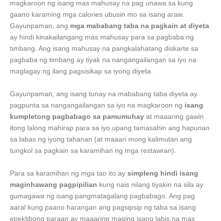
magkaroon ng isang mas mahusay na pag unawa sa kung
gaano karaming mga calories ubusin mo sa isang araw.
Gayunpaman, ang
mga mababang taba na pagkain at diyeta
ay hindi kinakailangang mas mahusay para sa pagbaba ng
timbang. Ang isang mahusay na pangkalahatang diskarte sa
pagbaba ng timbang ay tiyak na nangangailangan sa iyo na
maglagay ng ilang pagsisikap sa iyong diyeta.
Gayunpaman, ang isang tunay na mababang taba diyeta ay
pagpunta sa nangangailangan sa iyo na magkaroon ng
isang
kumpletong pagbabago sa pamumuhay
at maaaring gawin
itong lalong mahirap para sa iyo upang tamasahin ang hapunan
sa labas ng iyong tahanan (at maaari mong kalimutan ang
tungkol sa pagkain sa karamihan ng mga restawran).
Para sa karamihan ng mga tao ito ay
simpleng hindi isang
maginhawang pagpipilian
kung nais nilang tiyakin na sila ay
gumagawa ng isang pangmatagalang pagbabago. Ang pag
aaral kung paano harangan ang pagsipsip ng taba sa isang
epektibong paraan ay maaaring maging isang labis na mas