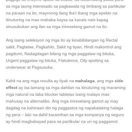
sa mga taong interesado sa pagkawala ng timbang sa partikular
na paraan na ito, mayroong ilang iba't ibang mga epekto na
itinuturing na mas mababa kaysa sa kanais nais kapag
sinusubukan ang ilan sa mga iniresetang gamot na ito.
Ang isang seleksyon ng mga ito ay kinabibilangan ng Rectal
sakit, Pagtatae, Pagkahilo, Sakit ng tiyan, Hindi makontrol ang
pagdumi, Nadagdagan bilang ng mga paggalaw ng bituka,
Urgent paggalaw ng bituka, Flatulence, Oily spotting sa
underwear at Pagsusuka.
Kahit na ang mga resulta ay tiyak na
mahalaga
, ang mga
side
effect
ay isa lamang sa mga dahilan na itinuturing ng maraming
mga natural na taba blocker tabletas isang malayo mas
mahusay na alternatibo. Ang mga iniresetang gamot ay may
dagdag na kahinaan din ng paggastos ng napakalaking halaga
ng pera – lalo na dahil karamihan sa mga kompanya ng seguro
ay hindi magbabayad para sa partikular na uri ng paggamot.