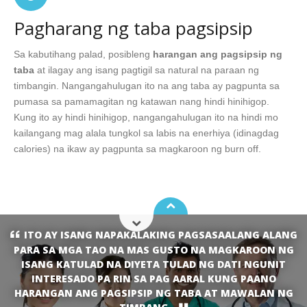
Pagharang ng taba pagsipsip
Sa kabutihang palad, posibleng
harangan ang pagsipsip ng
taba
at ilagay ang isang pagtigil sa natural na paraan ng
timbangin. Nangangahulugan ito na ang taba ay pagpunta sa
pumasa sa pamamagitan ng katawan nang hindi hinihigop.
Kung ito ay hindi hinihigop, nangangahulugan ito na hindi mo
kailangang mag alala tungkol sa labis na enerhiya (idinagdag
calories) na ikaw ay pagpunta sa magkaroon ng burn off.
ITO AY ISANG NAPAKALAKING PAGSASAALANG ALANG
PARA SA MGA TAO NA MAS GUSTO NA MAGKAROON NG
ISANG KATULAD NA DIYETA TULAD NG DATI NGUNIT
INTERESADO PA RIN SA PAG AARAL KUNG PAANO
HARANGAN ANG PAGSIPSIP NG TABA AT MAWALAN NG