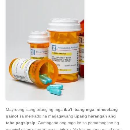
Mayroong isang bilang ng mga
iba't ibang mga iniresetang
gamot
sa merkado na magagawang
upang harangan ang
taba pagsipsip
. Gumagana ang mga ito sa pamamagitan ng
pagpigil sa enzyme lipase sa bituka. Sa kasamaang palad para