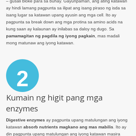
– gusali bloke para sa buhay. Gayunpaman, ang ating katawan
ay hindi lamang pagpunta sa ilipat ang isang piraso ng isda sa
isang lugar sa katawan upang ayusin ang mga cell. Ito ay
pagpunta sa break down ang mga protina sa amino acids na
kung saan ay kalaunan ay inilabas sa daloy ng dugo. Sa
pamamagitan ng pagdila ng iyong pagkain
, mas madali
mong matunaw ang iyong katawan.
2
Kumain ng higit pang mga
enzymes
Digestive enzymes
ay pagpunta upang matulungan ang iyong
katawan
absorb nutrients magkano ang mas mabilis
. Ito ay
din pagpunta upang matulungan ang iyong katawan masira