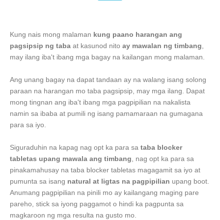
Kung nais mong malaman
kung paano harangan ang
pagsipsip ng taba
at kasunod nito
ay mawalan ng timbang
,
may ilang iba't ibang mga bagay na kailangan mong malaman.
Ang unang bagay na dapat tandaan ay na walang isang solong
paraan na harangan mo taba pagsipsip, may mga ilang. Dapat
mong tingnan ang iba't ibang mga pagpipilian na nakalista
namin sa ibaba at pumili ng isang pamamaraan na gumagana
para sa iyo.
Siguraduhin na kapag nag opt ka para sa
taba blocker
tabletas upang mawala ang timbang
, nag opt ka para sa
pinakamahusay na taba blocker tabletas magagamit sa iyo at
pumunta sa isang
natural at ligtas na pagpipilian
upang boot.
Anumang pagpipilian na pinili mo ay kailangang maging pare
pareho, stick sa iyong paggamot o hindi ka pagpunta sa
magkaroon ng mga resulta na gusto mo.