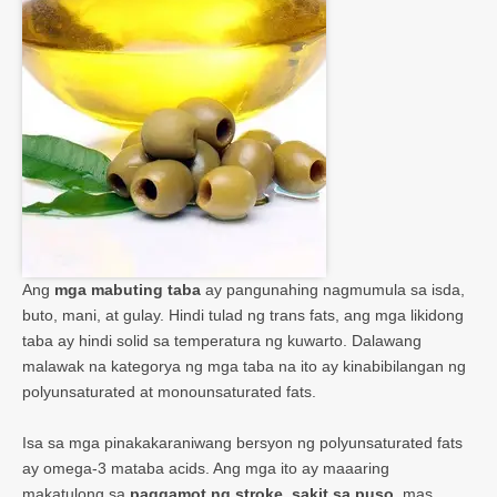
Ang
mga mabuting taba
ay pangunahing nagmumula sa isda,
buto, mani, at gulay. Hindi tulad ng trans fats, ang mga likidong
taba ay hindi solid sa temperatura ng kuwarto. Dalawang
malawak na kategorya ng mga taba na ito ay kinabibilangan ng
polyunsaturated at monounsaturated fats.
Isa sa mga pinakakaraniwang bersyon ng polyunsaturated fats
ay omega-3 mataba acids. Ang mga ito ay maaaring
makatulong sa
paggamot ng stroke
,
sakit sa puso
, mas