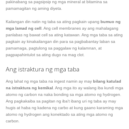
pakinabang sa pagsipsip ng mga mineral at bitamina sa
pamamagitan ng aming diyeta.
Kailangan din natin ng taba sa ating pagkain upang
bumuo ng
mga lamad ng cell
. Ang cell membranes ay ang mahalagang
panlabas ng bawat cell sa ating katawan. Ang mga taba sa ating
pagkain ay kinakailangan din para sa pagbabantay laban sa
pamamaga, pagtulong sa paggalaw ng kalamnan, at
pagpapahintulot sa ating dugo na mag clot.
Ang istraktura ng mga taba
Ang lahat ng mga taba na ingest namin ay may
bilang katulad
na istraktura ng kemikal
. Ang mga ito ay walang iba kundi mga
atomo ng carbon na naka bonding sa mga atomo ng hydrogen.
Ang pagkakaiba sa pagitan ng iba't ibang uri ng taba ay may
hugis at haba ng kadena ng carbo at kung gaano karaming mga
atomo ng hydrogen ang konektado sa ating mga atomo ng
carbon.