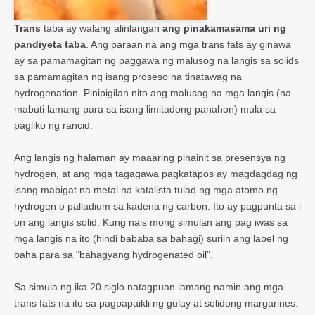
Trans
taba ay walang alinlangan
ang pinakamasama uri ng
pandiyeta taba
. Ang paraan na ang mga trans fats ay ginawa
ay sa pamamagitan ng paggawa ng malusog na langis sa solids
sa pamamagitan ng isang proseso na tinatawag na
hydrogenation. Pinipigilan nito ang malusog na mga langis (na
mabuti lamang para sa isang limitadong panahon) mula sa
pagliko ng rancid.
Ang langis ng halaman ay maaaring pinainit sa presensya ng
hydrogen, at ang mga tagagawa pagkatapos ay magdagdag ng
isang mabigat na metal na katalista tulad ng mga atomo ng
hydrogen o palladium sa kadena ng carbon. Ito ay pagpunta sa i
on ang langis solid. Kung nais mong simulan ang pag iwas sa
mga langis na ito (hindi bababa sa bahagi) suriin ang label ng
baha para sa "bahagyang hydrogenated oil".
Sa simula ng ika 20 siglo natagpuan lamang namin ang mga
trans fats na ito sa pagpapaikli ng gulay at solidong margarines.