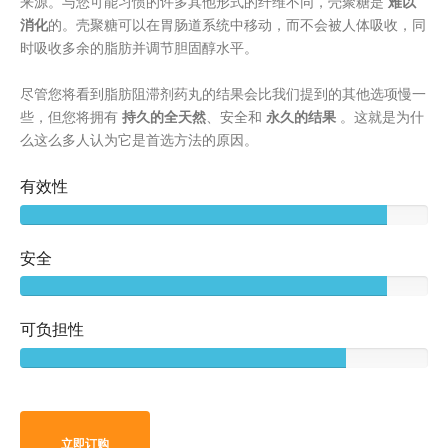
来源。与您可能习惯的许多其他形式的纤维不同，壳聚糖是
难以
消化
的。壳聚糖可以在胃肠道系统中移动，而不会被人体吸收，同
时吸收多余的脂肪并调节胆固醇水平。
尽管您将看到脂肪阻滞剂药丸的结果会比我们提到的其他选项慢一
些，但您将拥有
持久的全天然
、安全和
永久的结果
。这就是为什
么这么多人认为它是首选方法的原因。
有效性
安全
可负担性
立即订购